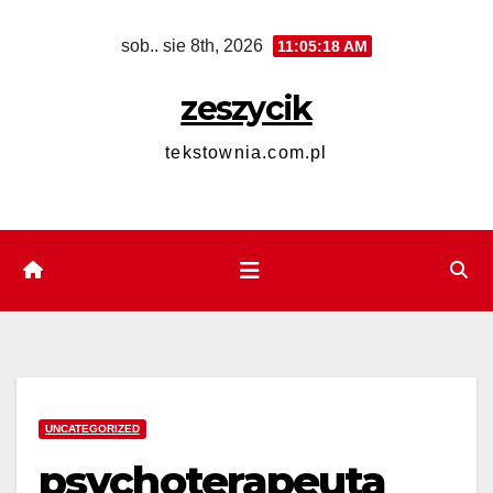
Skip
sob.. sie 8th, 2026
11:05:19 AM
to
content
zeszycik
tekstownia.com.pl
UNCATEGORIZED
psychoterapeuta