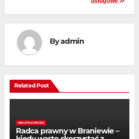
usługowe
wpisu
By
admin
Related Post
UNCATEGORIZED
Radca prawny w Braniewie –
kiedy warto skorzystać z