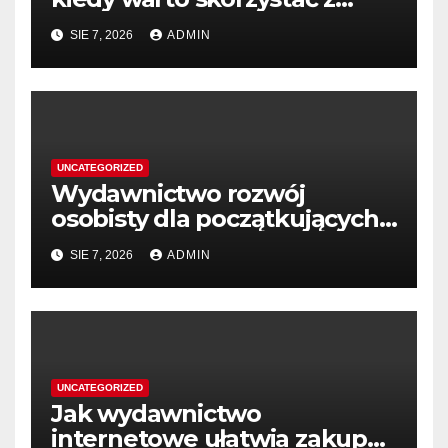
pomocy?
SIE 7, 2026
ADMIN
UNCATEGORIZED
Wydawnictwo rozwój
osobisty dla początkujących
przedsiębiorców
SIE 7, 2026
ADMIN
UNCATEGORIZED
Jak wydawnictwo
internetowe ułatwia zakup