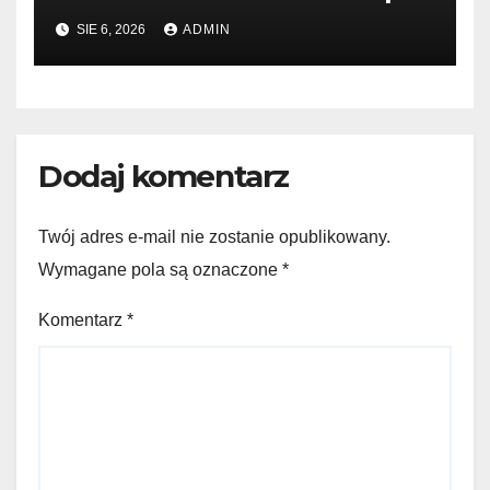
książek
SIE 6, 2026
ADMIN
Dodaj komentarz
Twój adres e-mail nie zostanie opublikowany.
Wymagane pola są oznaczone
*
Komentarz
*