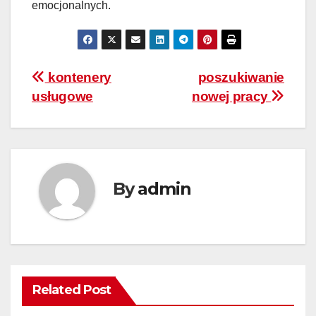
emocjonalnych.
Nawigacja
kontenery
poszukiwanie
usługowe
nowej pracy
wpisu
By
admin
Related Post