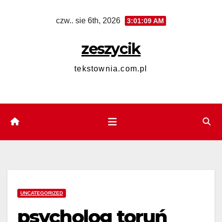
Skip
czw.. sie 6th, 2026
3:01:09 AM
to
content
zeszycik
tekstownia.com.pl
UNCATEGORIZED
psycholog toruń