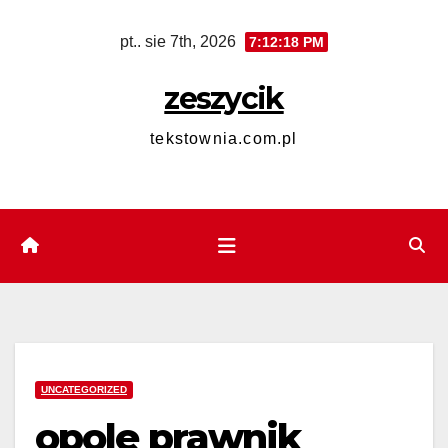
Skip
pt.. sie 7th, 2026
7:12:19 PM
to
content
zeszycik
tekstownia.com.pl
UNCATEGORIZED
opole prawnik