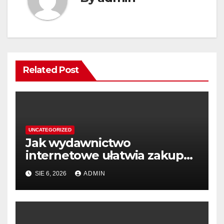
Related Post
UNCATEGORIZED
Jak wydawnictwo
internetowe ułatwia zakup
książek
SIE 6, 2026
ADMIN