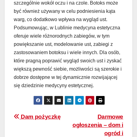
szczególnie wokół oczu i na czole. Botoks może
być również używany w celu podniesienia kąta
warg, co dodatkowo wpływa na wygląd ust.
Podsumowując, w Lublinie medycyna estetyczna
oferuje wiele różnorodnych zabiegów, w tym
powiększanie ust, modelowanie ust, zabiegi z
zastosowaniem botoksu i wiele innych. Dla osób,
które pragną poprawić wygląd swoich ust i zyskać
większą pewność siebie, możliwości są szerokie i
dobrze dostępne w tej dynamicznie rozwijającej
się dziedzinie medycyny estetycznej.
Nawigacja
Dam pożyczkę
Darmowe
ogłoszenia – dom i
wpisu
ogród i