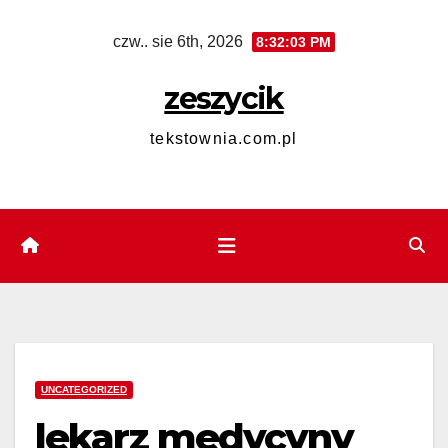
Skip
czw.. sie 6th, 2026
8:32:03 PM
to
content
zeszycik
tekstownia.com.pl
UNCATEGORIZED
lekarz medycyny