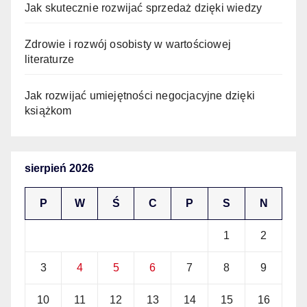
Jak skutecznie rozwijać sprzedaż dzięki wiedzy
Zdrowie i rozwój osobisty w wartościowej
literaturze
Jak rozwijać umiejętności negocjacyjne dzięki
książkom
sierpień 2026
P
W
Ś
C
P
S
N
1
2
3
4
5
6
7
8
9
10
11
12
13
14
15
16