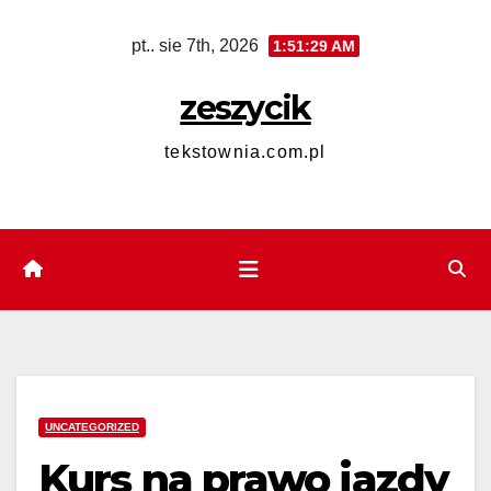
Skip
pt.. sie 7th, 2026
1:51:30 AM
to
content
zeszycik
tekstownia.com.pl
UNCATEGORIZED
Kurs na prawo jazdy