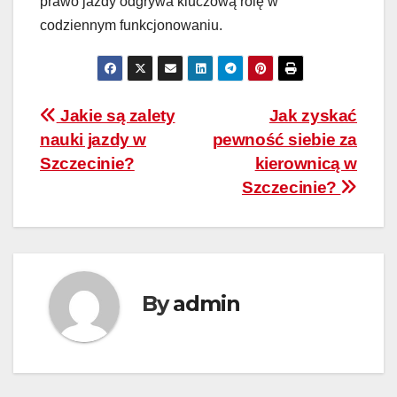
prawo jazdy odgrywa kluczową rolę w
codziennym funkcjonowaniu.
Nawigacja
Jakie są zalety
Jak zyskać
nauki jazdy w
pewność siebie za
wpisu
Szczecinie?
kierownicą w
Szczecinie?
By
admin