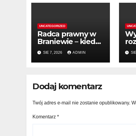
UNCATEGORIZED
UNCA
Radca prawny w
Wy
Braniewie – kiedy
ro
warto skorzystać z
dl
SIE 7, 2026
ADMIN
SIE
pomocy?
po
pr
Dodaj komentarz
Twój adres e-mail nie zostanie opublikowany.
W
Komentarz
*