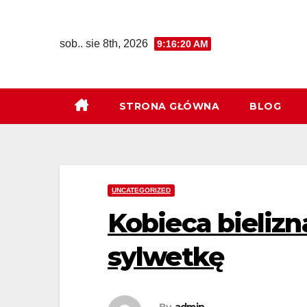
Skip
to
sob.. sie 8th, 2026
9:16:20 AM
content
STRONA GŁÓWNA
BLOG
UNCATEGORIZED
Kobieca bielizn
sylwetkę
By
admin