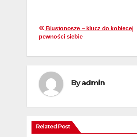
Nawigacja
Biustonosze – klucz do kobiecej
pewności siebie
wpisu
By
admin
Related Post