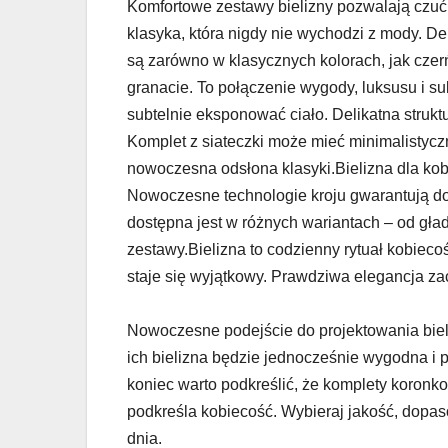
Komfortowe zestawy bielizny pozwalają czuć 
klasyka, która nigdy nie wychodzi z mody. De
są zarówno w klasycznych kolorach, jak czerń
granacie. To połączenie wygody, luksusu i su
subtelnie eksponować ciało. Delikatna strukt
Komplet z siateczki może mieć minimalistycz
nowoczesna odsłona klasyki.Bielizna dla kobi
Nowoczesne technologie kroju gwarantują do
dostępna jest w różnych wariantach – od gł
zestawy.Bielizna to codzienny rytuał kobiecoś
staje się wyjątkowy. Prawdziwa elegancja zac
Nowoczesne podejście do projektowania bieli
ich bielizna będzie jednocześnie wygodna i pi
koniec warto podkreślić, że komplety koronkowe
podkreśla kobiecość. Wybieraj jakość, dopaso
dnia.