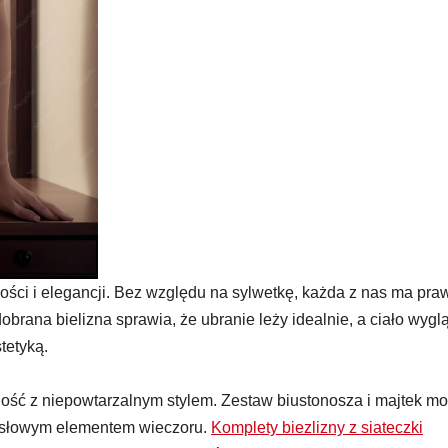
ści i elegancji. Bez względu na sylwetkę, każda z nas ma pra
obrana bielizna sprawia, że ubranie leży idealnie, a ciało wygl
tetyką.
ność z niepowtarzalnym stylem. Zestaw biustonosza i majtek m
ysłowym elementem wieczoru.
Komplety biezlizny z siateczki