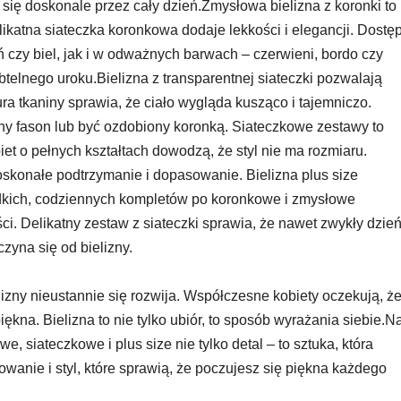
się doskonale przez cały dzień.Zmysłowa bielizna z koronki to
likatna siateczka koronkowa dodaje lekkości i elegancji. Dostę
 czy biel, jak i w odważnych barwach – czerwieni, bordo czy
btelnego uroku.Bielizna z transparentnej siateczki pozwalają
ura tkaniny sprawia, że ciało wygląda kusząco i tajemniczo.
ny fason lub być ozdobiony koronką. Siateczkowe zestawy to
et o pełnych kształtach dowodzą, że styl nie ma rozmiaru.
skonałe podtrzymanie i dopasowanie. Bielizna plus size
adkich, codziennych kompletów po koronkowe i zmysłowe
ci. Delikatny zestaw z siateczki sprawia, że nawet zwykły dzie
zyna się od bielizny.
zny nieustannie się rozwija. Współczesne kobiety oczekują, ż
ękna. Bielizna to nie tylko ubiór, to sposób wyrażania siebie.N
, siateczkowe i plus size nie tylko detal – to sztuka, która
wanie i styl, które sprawią, że poczujesz się piękna każdego