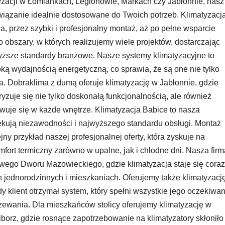
tyzacji w Łomiankach, Legionowie, Markach czy Jabłonnie, nasz
iązanie idealnie dostosowane do Twoich potrzeb. Klimatyzacj
, przez szybki i profesjonalny montaż, aż po pełne wsparcie
o obszary, w których realizujemy wiele projektów, dostarczając
wyższe standardy branżowe. Nasze systemy klimatyzacyjne to
ą wydajnością energetyczną, co sprawia, że są one nie tylko
a. Dobraklima z dumą oferuje klimatyzację w Jabłonnie, gdzie
yzuje się nie tylko doskonałą funkcjonalnością, ale również
uje się w każde wnętrze. Klimatyzacja Babice to nasza
zekują niezawodności i najwyższego standardu obsługi. Montaż
ny przykład naszej profesjonalnej oferty, która zyskuje na
fort termiczny zarówno w upalne, jak i chłodne dni. Nasza firm
owego Dworu Mazowieckiego, gdzie klimatyzacja staje się coraz
jednorodzinnych i mieszkaniach. Oferujemy także klimatyzacj
dy klient otrzymał system, który spełni wszystkie jego oczekiwan
zewania. Dla mieszkańców stolicy oferujemy klimatyzację w
iborz, gdzie rosnące zapotrzebowanie na klimatyzatory skłoniło