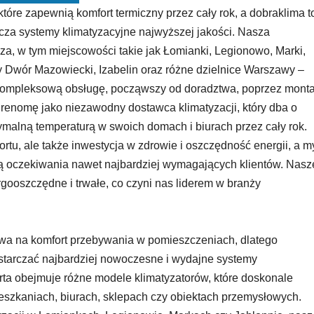
re zapewnią komfort termiczny przez cały rok, a dobraklima t
arcza systemy klimatyzacyjne najwyższej jakości. Nasza
a, w tym miejscowości takie jak Łomianki, Legionowo, Marki,
Dwór Mazowiecki, Izabelin oraz różne dzielnice Warszawy –
 kompleksową obsługę, począwszy od doradztwa, poprzez monta
e renomę jako niezawodny dostawca klimatyzacji, który dba o
ptymalną temperaturą w swoich domach i biurach przez cały rok.
ortu, ale także inwestycja w zdrowie i oszczędność energii, a m
ą oczekiwania nawet najbardziej wymagających klientów. Nasz
ooszczędne i trwałe, co czyni nas liderem w branży
ływa na komfort przebywania w pomieszczeniach, dlatego
ostarczać najbardziej nowoczesne i wydajne systemy
rta obejmuje różne modele klimatyzatorów, które doskonale
szkaniach, biurach, sklepach czy obiektach przemysłowych.