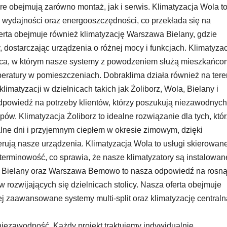
e obejmują zarówno montaż, jak i serwis. Klimatyzacja Wola t
ej wydajności oraz energooszczędności, co przekłada się na
ferta obejmuje również klimatyzację Warszawa Bielany, gdzie
, dostarczając urządzenia o różnej mocy i funkcjach. Klimatyza
ca, w którym nasze systemy z powodzeniem służą mieszkańcom
eratury w pomieszczeniach. Dobraklima działa również na tere
limatyzacji w dzielnicach takich jak Żoliborz, Wola, Bielany i
powiedź na potrzeby klientów, którzy poszukują niezawodnych
ów. Klimatyzacja Żoliborz to idealne rozwiązanie dla tych, któ
lne dni i przyjemnym ciepłem w okresie zimowym, dzięki
rują nasze urządzenia. Klimatyzacja Wola to usługi skierowan
 terminowość, co sprawia, że nasze klimatyzatory są instalowan
wa Bielany oraz Warszawa Bemowo to nasza odpowiedź na rosn
rozwijających się dzielnicach stolicy. Nasza oferta obejmuje
iej zaawansowane systemy multi-split oraz klimatyzację centraln
i niezawodność. Każdy projekt traktujemy indywidualnie,