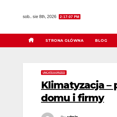
Skip
to
sob.. sie 8th, 2026
2:17:08 PM
content
STRONA GŁÓWNA
BLOG
UNCATEGORIZED
Klimatyzacja – 
domu i firmy
By
admin