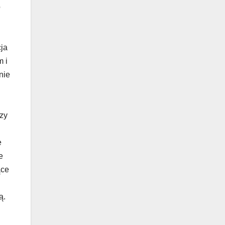
o
cja
 i
nie
rzy
e
e
ące
ą.