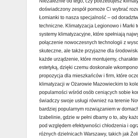
Niezależnie od tego, czy potrzebujesz klima
doświadczony zespół pomoże Ci wybrać rozw
Łomianki to nasza specjalność – od doradztwa
techniczne. Klimatyzacja Legionowo i Marki t
systemy klimatyzacyjne, które spełniają naj
połączenie nowoczesnych technologii z wysok
skuteczne, ale także przyjazne dla środowisk
każde urządzenie, które montujemy, charakter
estetyką, dzięki czemu doskonale wkomponow
propozycja dla mieszkańców i firm, które oc
klimatyzacji w Ożarowie Mazowieckim to kolej
popularności wśród osób ceniących sobie kom
świadczy swoje usługi również na terenie N
bardziej popularnym rozwiązaniem w domach 
Izabelinie, gdzie w pełni dbamy o to, aby każ
pod względem efektywności chłodzenia i ogr
różnych dzielnicach Warszawy, takich jak Żol