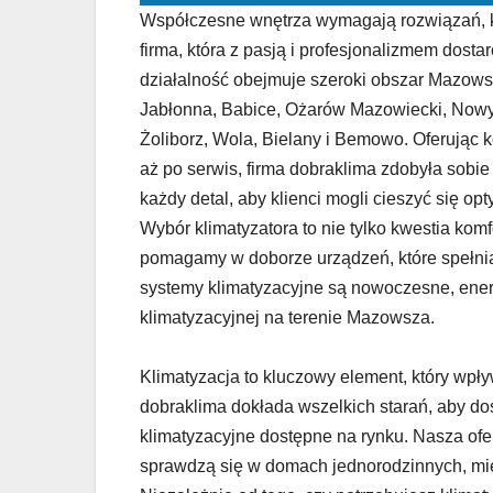
Współczesne wnętrza wymagają rozwiązań, któ
firma, która z pasją i profesjonalizmem dost
działalność obejmuje szeroki obszar Mazowsz
Jabłonna, Babice, Ożarów Mazowiecki, Nowy 
Żoliborz, Wola, Bielany i Bemowo. Oferując
aż po serwis, firma dobraklima zdobyła sobi
każdy detal, aby klienci mogli cieszyć się o
Wybór klimatyzatora to nie tylko kwestia komf
pomagamy w doborze urządzeń, które spełni
systemy klimatyzacyjne są nowoczesne, energ
klimatyzacyjnej na terenie Mazowsza.
Klimatyzacja to kluczowy element, który wp
dobraklima dokłada wszelkich starań, aby d
klimatyzacyjne dostępne na rynku. Nasza ofe
sprawdzą się w domach jednorodzinnych, mie