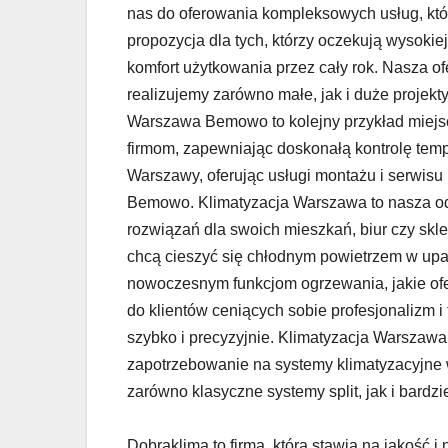
nas do oferowania kompleksowych usług, któr
propozycja dla tych, którzy oczekują wysoki
komfort użytkowania przez cały rok. Nasza o
realizujemy zarówno małe, jak i duże projekty
Warszawa Bemowo to kolejny przykład miejs
firmom, zapewniając doskonałą kontrolę temp
Warszawy, oferując usługi montażu i serwisu k
Bemowo. Klimatyzacja Warszawa to nasza od
rozwiązań dla swoich mieszkań, biur czy sklep
chcą cieszyć się chłodnym powietrzem w upa
nowoczesnym funkcjom ogrzewania, jakie ofe
do klientów ceniących sobie profesjonalizm i
szybko i precyzyjnie. Klimatyzacja Warsza
zapotrzebowanie na systemy klimatyzacyjne w 
zarówno klasyczne systemy split, jak i bardz
Dobraklima to firma, która stawia na jakość 