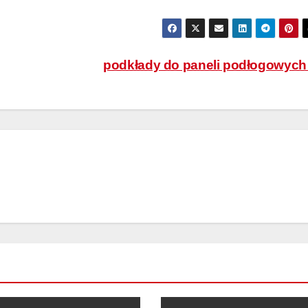
podkłady do paneli podłogowyc