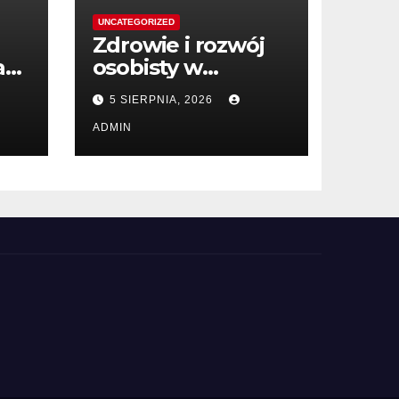
UNCATEGORIZED
Zdrowie i rozwój
aż
osobisty w
wartościowej
5 SIERPNIA, 2026
literaturze
ADMIN