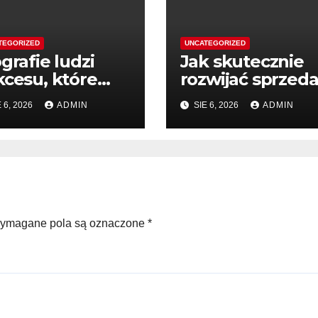
TEGORIZED
UNCATEGORIZED
grafie ludzi
Jak skutecznie
kcesu, które
rozwijać sprzed
pirują do
dzięki wiedzy
 6, 2026
ADMIN
SIE 6, 2026
ADMIN
ałania
ymagane pola są oznaczone
*