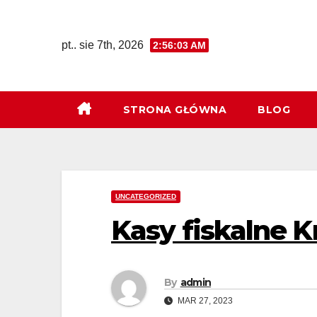
Skip
to
pt.. sie 7th, 2026
2:56:04 AM
content
STRONA GŁÓWNA
BLOG
UNCATEGORIZED
Kasy fiskalne 
By
admin
MAR 27, 2023