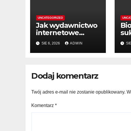
UNCATEGORIZED
UNCA
Jak wydawnictwo
Bio
internetowe
su
ułatwia zakup
ins
SIE 6, 2026
ADMIN
SIE
książek
dzi
Dodaj komentarz
Twój adres e-mail nie zostanie opublikowany.
W
Komentarz
*