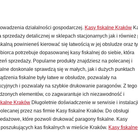
rowadzenia działalności gospodarczej.
Kasy fiskalne Kraków
Ka
 sprzedaży detalicznej w sklepach stacjonarnych jak i również
skalną powinieneś kierować się łatwością w jej obsludze oraz t
iorca potrzebuje dopasowanej kasy fiskalnej do siebie, która
eń sprzedaży. Popularne produkty znajdziesz na polecanej i
alne doskonale sprawdzą się w małych, jak i dużych punktach
ządzenia fiskalne były łatwe w obsłudze, pozwalały na
cyjnych i pozwalały na szybkie drukowanie paragonów. Z tego
wdzonych elementów, co zagwarantuje ich niezawodność i
skalne Kraków
Długoletnie doświadczenie w serwisie i instalacj
olecanej przez nas firmie Kasy fiskalne Kraków. Do obsługi
zedażowe, które pozwoli drukować paragony fiskalne. Kasy
b poszukujących kas fiskalnych w mieście Kraków.
Kasy fiskalne