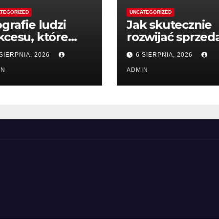
TEGORIZED
UNCATEGORIZED
ografie ludzi
Jak skutecznie
kcesu, które
rozwijać sprzed
spirują do
dzięki wiedzy
 SIERPNIA, 2026
6 SIERPNIA, 2026
iałania
IN
ADMIN