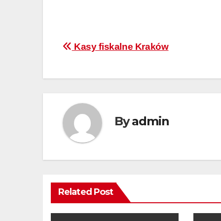
Nawigacja
Kasy fiskalne Kraków
wpisu
By
admin
Related Post