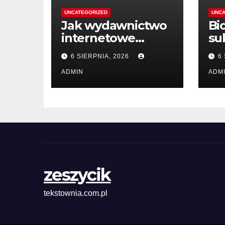
UNCATEGORIZED
UNCA
Jak wydawnictwo
Bi
internetowe
su
ułatwia zakup
in
6 SIERPNIA, 2026
6
książek
dz
ADMIN
ADM
zeszycik
tekstownia.com.pl