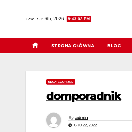
Skip
to
czw.. sie 6th, 2026
8:43:04 PM
content
STRONA GŁÓWNA
BLOG
UNCATEGORIZED
domporadnik
By
admin
GRU 22, 2022