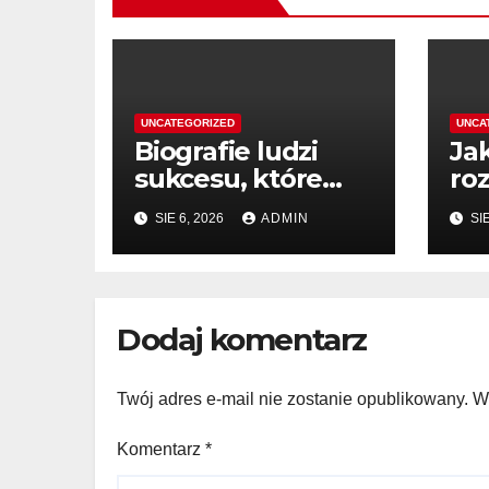
UNCATEGORIZED
UNCA
Biografie ludzi
Ja
sukcesu, które
ro
inspirują do
dz
SIE 6, 2026
ADMIN
SIE
działania
Dodaj komentarz
Twój adres e-mail nie zostanie opublikowany.
W
Komentarz
*