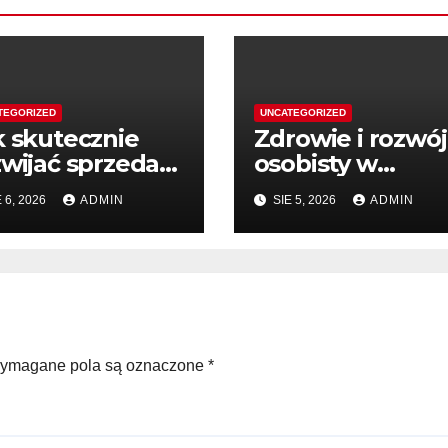
TEGORIZED
UNCATEGORIZED
k skutecznie
Zdrowie i rozwój
zwijać sprzedaż
osobisty w
ięki wiedzy
wartościowej
 6, 2026
ADMIN
SIE 5, 2026
ADMIN
literaturze
ymagane pola są oznaczone
*