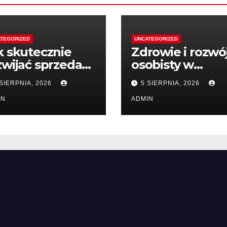
TEGORIZED
UNCATEGORIZED
k skutecznie
Zdrowie i rozwó
zwijać sprzedaż
osobisty w
ięki wiedzy
wartościowej
 SIERPNIA, 2026
5 SIERPNIA, 2026
literaturze
IN
ADMIN