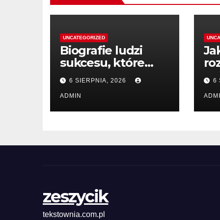
UNCATEGORIZED
UNCA
Biografie ludzi
Ja
sukcesu, które
ro
inspirują do
dz
6 SIERPNIA, 2026
6
działania
ADMIN
ADM
zeszycik
tekstownia.com.pl