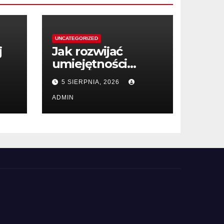
UNCATEGORIZED
j
Jak rozwijać
umiejętności
negocjacyjne
5 SIERPNIA, 2026
dzięki książkom
ADMIN