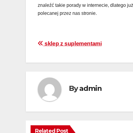
znaleźć takie porady w internecie, dlatego j
polecanej przez nas stronie.
Nawigacja
sklep z suplementami
wpisu
By
admin
Related Post