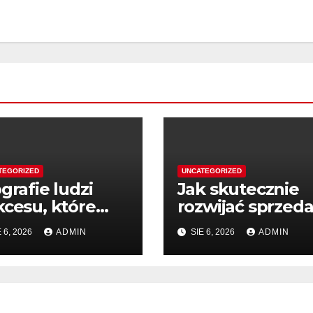
TEGORIZED
UNCATEGORIZED
grafie ludzi
Jak skutecznie
kcesu, które
rozwijać sprzed
pirują do
dzięki wiedzy
 6, 2026
ADMIN
SIE 6, 2026
ADMIN
ałania