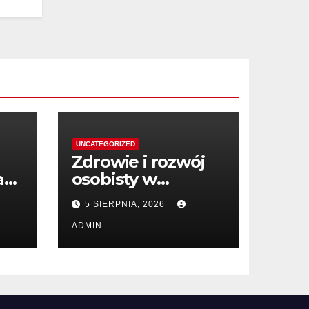
UNCATEGORIZED
Zdrowie i rozwój
aż
osobisty w
wartościowej
5 SIERPNIA, 2026
literaturze
ADMIN