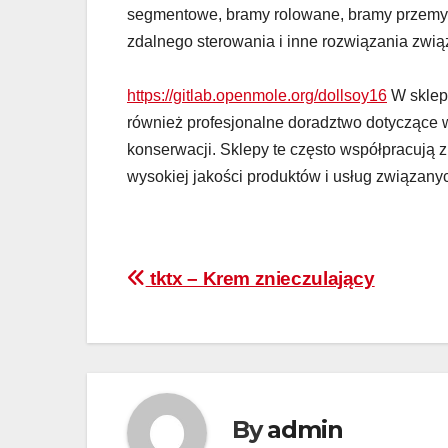
segmentowe, bramy rolowane, bramy przemys
zdalnego sterowania i inne rozwiązania zwi
https://gitlab.openmole.org/dollsoy16
W sklep
również profesjonalne doradztwo dotyczące
konserwacji. Sklepy te często współpracują 
wysokiej jakości produktów i usług związan
Nawigacja
tktx – Krem znieczulający
wpisu
By
admin