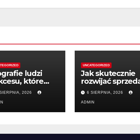
TEGORIZED
UNCATEGORIZED
ografie ludzi
Jak skutecznie
kcesu, które
rozwijać sprzed
spirują do
dzięki wiedzy
 SIERPNIA, 2026
6 SIERPNIA, 2026
iałania
IN
ADMIN