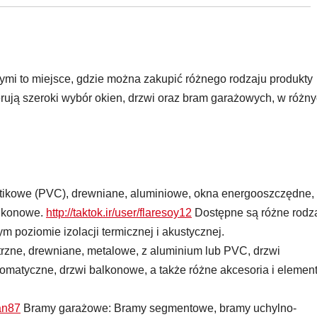
ymi to miejsce, gdzie można zakupić różnego rodzaju produkty
erują szeroki wybór okien, drzwi oraz bram garażowych, w różn
astikowe (PVC), drewniane, aluminiowe, okna energooszczędne,
alkonowe.
http://taktok.ir/user/flaresoy12
Dostępne są różne rodz
 poziomie izolacji termicznej i akustycznej.
rzne, drewniane, metalowe, z aluminium lub PVC, drzwi
omatyczne, drzwi balkonowe, a także różne akcesoria i elemen
an87
Bramy garażowe: Bramy segmentowe, bramy uchylno-