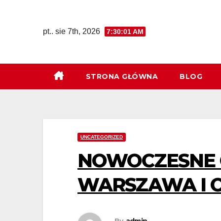
Skip
to
pt.. sie 7th, 2026
7:30:02 AM
content
STRONA GŁÓWNA
BLOG
UNCATEGORIZED
NOWOCZESNE 
WARSZAWA I 
By
admin