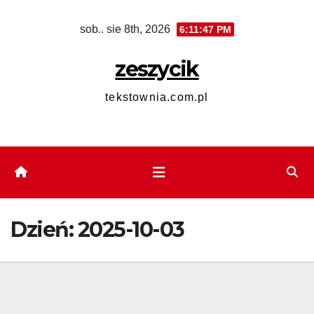
Skip
sob.. sie 8th, 2026
6:11:48 PM
to
content
zeszycik
tekstownia.com.pl
Dzień:
2025-10-03