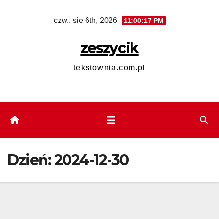
Skip
czw.. sie 6th, 2026
11:00:17 PM
to
content
zeszycik
tekstownia.com.pl
Dzień:
2024-12-30